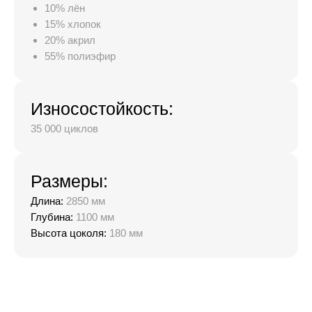
10% лён
15% хлопок
20% акрил
55% полиэфир
Износостойкость:
35 000 циклов
Размеры:
Длина:
2850 мм
Глубина:
1100 мм
Высота цоколя:
180 мм