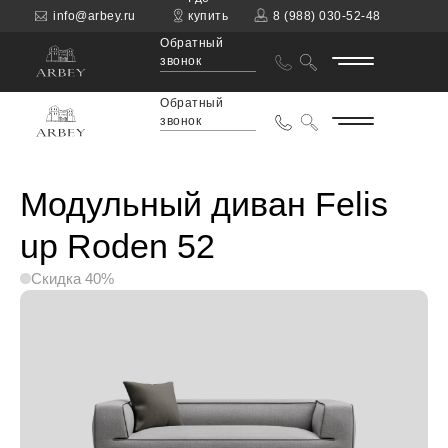
info@arbey.ru
купить
8 (988) 030-52-48
Обратный
звонок
Обратный
звонок
Модульный диван Felis
up Roden 52
Скидка 40%