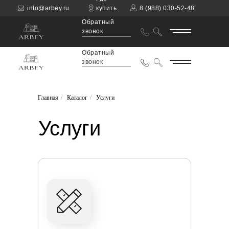
info@arbey.ru
купить
8 (988) 030-52-48
Обратный
звонок
Обратный
звонок
Главная
/
Каталог
/
Услуги
Услуги