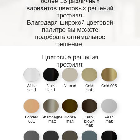
более 15 различных
вариантов цветовых решений
профиля.
Благодаря широкой цветовой
палитре вы можете
подобрать оптимальное
решение.
Цветовые решения
профиля:
White
Black
Nomad
Gold
Gold 005
sand
sand
matt
Bonded
Shampagne
Bronze
Dark
Pearl
001
matt
matt
brown
matt
matt