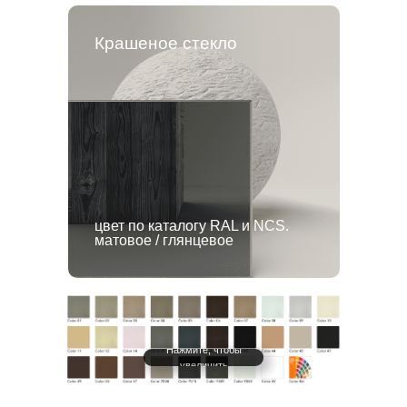
Крашеное стекло
цвет по каталогу RAL и NCS.
матовое / глянцевое
Нажмите, чтобы
увеличить