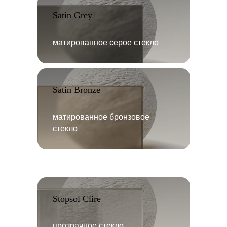
Satin Grey
матированное серое стекло
Satin Bronze
матированное бронзовое
стекло
Stopsol Clire
прозрачное стекло