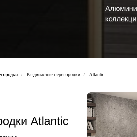
Алюмини
коллекци
егородки
/
Раздвижные перегородки
/
Atlantic
дки Atlantic