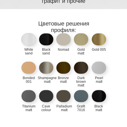
графит и прочие
Цветовые решения
профиля:
White
Black
Nomad
Gold
Gold 005
sand
sand
matt
Bonded
Shampagne
Bronze
Dark
Pearl
001
matt
matt
brown
matt
matt
Titanium
Cave
Palladium
Grafit
Black
matt
colour
matt
7016
matt
Вызвать замерщика