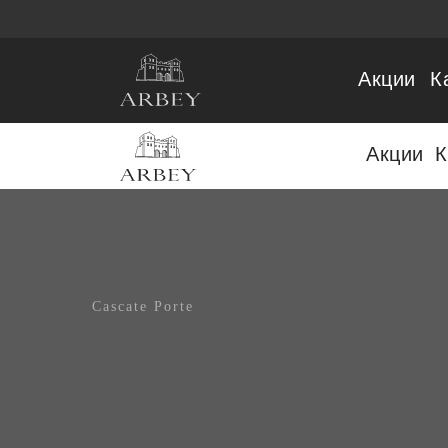
Акции
К
Акции
К
Cascate Porte