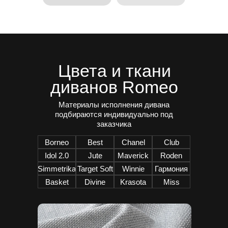
Цвета и ткани
диванов Romeo
Материалы исполнения дивана
подбираются индивидуально под
заказчика
Borneo
Best
Chanel
Club
Idol 2.0
Jute
Maverick
Roden
Simmetrika
Target Soft
Winnie
Гармония
Basket
Divine
Krasota
Miss