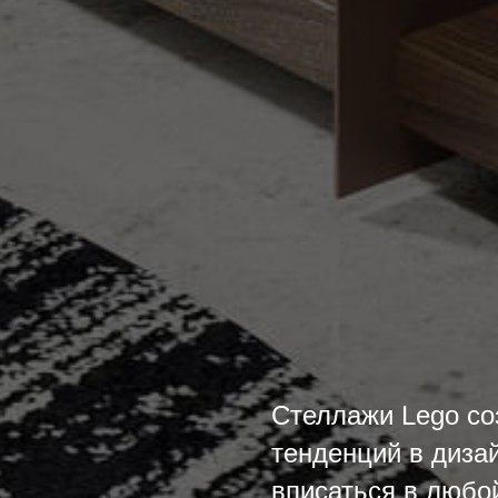
Стеллажи Lego со
тенденций в диза
вписаться в любо