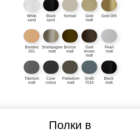
White
Black
Nomad
Gold
Gold 005
sand
sand
matt
Bonded
Shampagne
Bronze
Dark
Pearl
001
matt
matt
brown
matt
matt
Titanium
Cave
Palladium
Grafit
Black
matt
colour
matt
7016
matt
Полки
в
интерьере