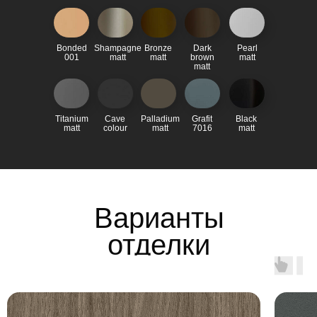
Bonded
Shampagne
Bronze
Dark
Pearl
001
matt
matt
brown
matt
matt
Titanium
Cave
Palladium
Grafit
Black
matt
colour
matt
7016
matt
Варианты
отделки
ламината