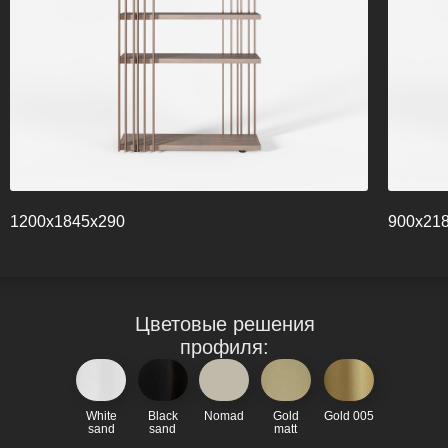
1200х1845х290
900х21
Цветовые решения
профиля:
White
Black
Nomad
Gold
Gold 005
sand
sand
matt