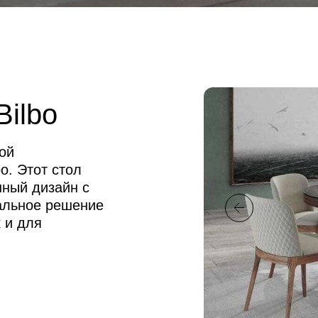
Bilbo
ной
o. Этот стол
нный дизайн с
альное решение
 и для