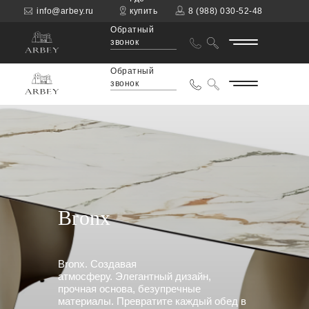
info@arbey.ru
купить
8 (988) 030-52-48
Обратный
звонок
Обратный
звонок
Bronx
Bronx. Создавая
атмосферу. Элегантный дизайн,
прочная основа, безупречные
материалы. Превратите каждый обед в