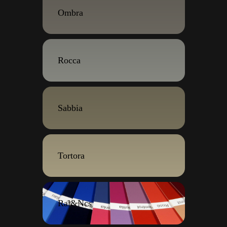
Ombra
Rocca
Sabbia
Tortora
Ral&Ncs