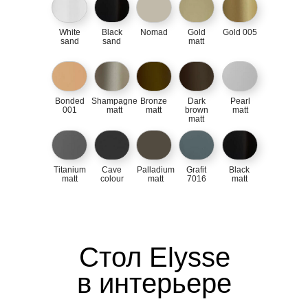
White
Black
Nomad
Gold
Gold 005
sand
sand
matt
Bonded
Shampagne
Bronze
Dark
Pearl
001
matt
matt
brown
matt
matt
Titanium
Cave
Palladium
Grafit
Black
matt
colour
matt
7016
matt
Стол Elysse
в интерьере