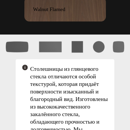
Walnut Flamed
Столешницы из глянцевого
стекла
отличаются особой
текстурой, которая придаёт
поверхности изысканный и
благородный вид.
Изготовлены
из высококачественного
закалённого стекла
,
обладающего прочностью и
Столешница
долговечностью. Мы